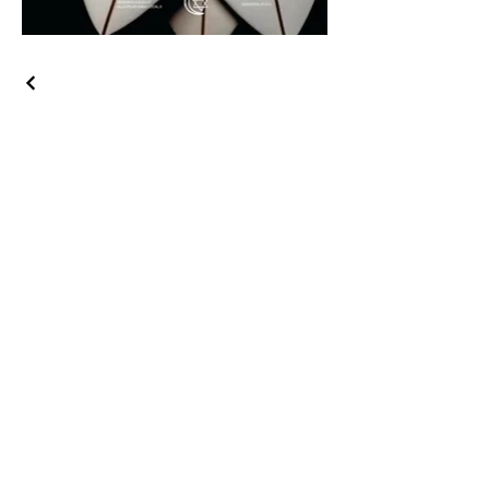
(ez)
© 2026 by Estudio Zirikiain.
+34 667 733 790
hola@estudiozirikiain.com
Política de Privacidad
C/Zemoriya 47
20.013 Donsotia
Diakene Ouoloff