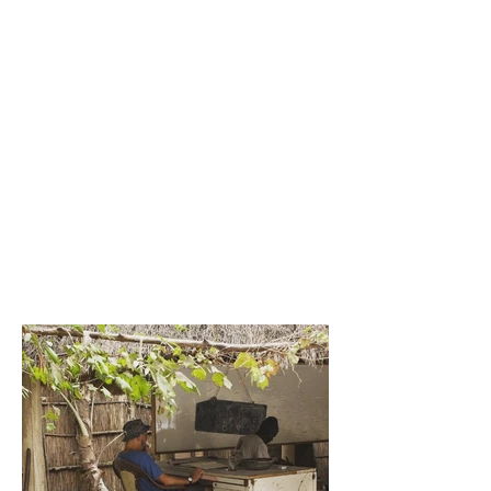
años acaba liderando su parte creativa. En
2017 se traslada a Senegal, donde impulsa
proyectos culturales y artísticos, y desde
entonces vive entre Senegal y Donostia,
trabajando mano a mano con Xabi en el
estudio.
Desde Estudio Zirikiain han colaborado con
marcas e instituciones como Burton,
Birkenstock, Vans, Camper, Mugaritz, Sónar o
la Fundación Josef Albers, siempre con un
enfoque muy cuidado y coherente.
Más que un estudio al uso, es una forma de
trabajar: crear identidades honestas, con
sentido, y pensadas para durar.